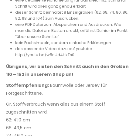
eine detaillierte Nähanleitung für das Kleid Filiz. Schritt für
Schritt wird alles ganz genau erklärt.
dieser Schnitt beinhaltet 8 Einzelgrößen (62, 68, 74, 80, 86,
92, 98 und 104) zum Ausdrucken.
eine PDF Datei zum Abspeichern und Ausdrucken. Wie
man die Datei am Besten druckt, erfährst Du hier im Punkt
“über unsere Schnitte”
kein Fachsimpeln, sondern einfache Erklärungen
das passende Video dazu auf youtube:
http://youtu.be/w5nUd4HkTs0
Übrigens, wir bieten den Schnitt auch in den Größen
110 – 152 in unserem Shop an!
Stoffempfehlung:
Baumwolle oder Jersey für
Fortgeschrittene.
Gr. Stoffverbrauch wenn alles aus einem Stoff
zugeschnitten wird.
62: 41,0 cm
68: 43,5 cm
74: 46,0 cm