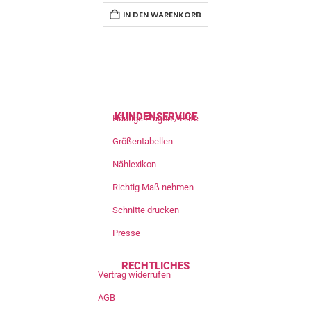
IN DEN WARENKORB
KUNDENSERVICE
Häufige Fragen / Hilfe
Größentabellen
Nählexikon
Richtig Maß nehmen
Schnitte drucken
Presse
RECHTLICHES
Vertrag widerrufen
AGB