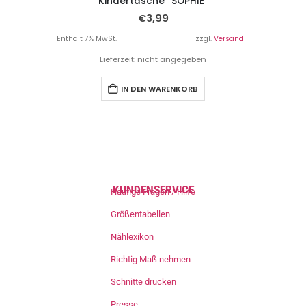
Kindertasche “SOPHIE”
€
3,99
Enthält 7% MwSt.
zzgl.
Versand
Lieferzeit: nicht angegeben
IN DEN WARENKORB
KUNDENSERVICE
Häufige Fragen / Hilfe
Größentabellen
Nählexikon
Richtig Maß nehmen
Schnitte drucken
Presse