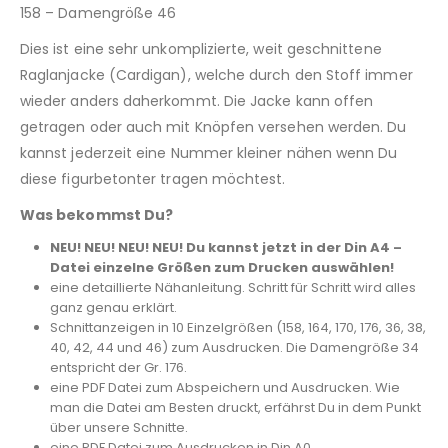
158 – Damengröße 46
Dies ist eine sehr unkomplizierte, weit geschnittene
Raglanjacke (Cardigan), welche durch den Stoff immer
wieder anders daherkommt. Die Jacke kann offen
getragen oder auch mit Knöpfen versehen werden. Du
kannst jederzeit eine Nummer kleiner nähen wenn Du
diese figurbetonter tragen möchtest.
Was bekommst Du?
NEU! NEU! NEU! NEU! Du kannst jetzt in der Din A4 –
Datei einzelne Größen zum Drucken auswählen!
eine detaillierte Nähanleitung. Schritt für Schritt wird alles
ganz genau erklärt.
Schnittanzeigen in 10 Einzelgrößen (158, 164, 170, 176, 36, 38,
40, 42, 44 und 46) zum Ausdrucken. Die Damengröße 34
entspricht der Gr. 176.
eine PDF Datei zum Abspeichern und Ausdrucken. Wie
man die Datei am Besten druckt, erfährst Du in dem Punkt
über unsere Schnitte.
eine PDF Datei zum Ausdrucken in Din A0.