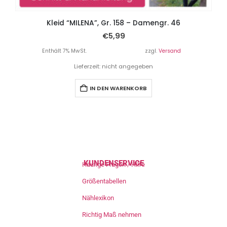
Kleid “MILENA”, Gr. 158 – Damengr. 46
€
5,99
Enthält 7% MwSt.
zzgl.
Versand
Lieferzeit: nicht angegeben
IN DEN WARENKORB
KUNDENSERVICE
Häufige Fragen / Hilfe
Größentabellen
Nählexikon
Richtig Maß nehmen