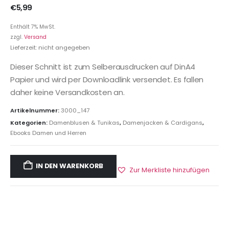
€
5,99
Enthält 7% MwSt.
zzgl.
Versand
Lieferzeit: nicht angegeben
Dieser Schnitt ist zum Selberausdrucken auf DinA4
Papier und wird per Downloadlink versendet. Es fallen
daher keine Versandkosten an.
Artikelnummer:
3000_147
Kategorien:
Damenblusen & Tunikas
,
Damenjacken & Cardigans
,
Ebooks Damen und Herren
IN DEN WARENKORB
Zur Merkliste hinzufügen