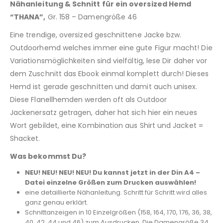
Nähanleitung & Schnitt für ein oversized Hemd
“THANA”,
Gr. 158 – Damengröße 46
Eine trendige, oversized geschnittene Jacke bzw.
Outdoorhemd welches immer eine gute Figur macht! Die
Variationsmöglichkeiten sind vielfältig, lese Dir daher vor
dem Zuschnitt das Ebook einmal komplett durch! Dieses
Hemd ist gerade geschnitten und damit auch unisex.
Diese Flanellhemden werden oft als Outdoor
Jackenersatz getragen, daher hat sich hier ein neues
Wort gebildet, eine Kombination aus Shirt und Jacket =
Shacket.
Was bekommst Du?
NEU! NEU! NEU! NEU! Du kannst jetzt in der Din A4 –
Datei einzelne Größen zum Drucken auswählen!
eine detaillierte Nähanleitung. Schritt für Schritt wird alles
ganz genau erklärt.
Schnittanzeigen in 10 Einzelgrößen (158, 164, 170, 176, 36, 38,
40, 42, 44 und 46) zum Ausdrucken. Die Damengröße 34