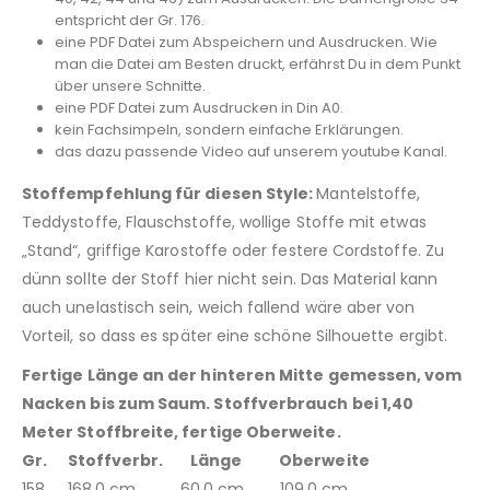
entspricht der Gr. 176.
eine PDF Datei zum Abspeichern und Ausdrucken. Wie
man die Datei am Besten druckt, erfährst Du in dem Punkt
über unsere Schnitte.
eine PDF Datei zum Ausdrucken in Din A0.
kein Fachsimpeln, sondern einfache Erklärungen.
das dazu passende Video auf unserem youtube Kanal.
Stoffempfehlung für diesen Style:
Mantelstoffe,
Teddystoffe, Flauschstoffe, wollige Stoffe mit etwas
„Stand“, griffige Karostoffe oder festere Cordstoffe. Zu
dünn sollte der Stoff hier nicht sein. Das Material kann
auch unelastisch sein, weich fallend wäre aber von
Vorteil, so dass es später eine schöne Silhouette ergibt.
Fertige Länge an der hinteren Mitte gemessen, vom
Nacken bis zum Saum. Stoffverbrauch bei 1,40
Meter Stoffbreite, fertige Oberweite.
Gr. Stoffverbr. Länge Oberweite
158 168,0 cm 60,0 cm 109,0 cm