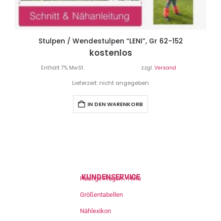
Stulpen / Wendestulpen “LENI”, Gr 62-152
kostenlos
Enthält 7% MwSt.
zzgl.
Versand
Lieferzeit: nicht angegeben
IN DEN WARENKORB
KUNDENSERVICE
Häufige Fragen / Hilfe
Größentabellen
Nählexikon