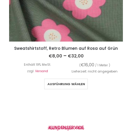
Sweatshirtstoff, Retro Blumen auf Rosa auf Grün
–
€
8,00
€
32,00
€
16,00
Enthält 19% MwSt.
(
/ 1 Meter )
zzgl.
Versand
Lieferzeit: nicht angegeben
AUSFÜHRUNG WÄHLEN
KUNDENSERVICE
Häufige Fragen / Hilfe