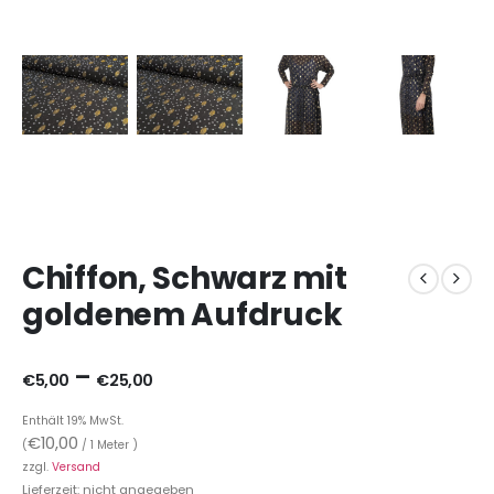
Chiffon, Schwarz mit
goldenem Aufdruck
–
€
5,00
€
25,00
Enthält 19% MwSt.
€
10,00
(
/ 1 Meter )
zzgl.
Versand
Lieferzeit: nicht angegeben