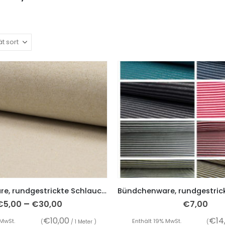
Bündchenware, rundgestrickte Schlauchware, Lurex, Ecru mit Gold
–
€
5,00
€
30,00
€
7,00
€
10,00
€
14
 MwSt.
Enthält 19% MwSt.
(
/ 1 Meter )
(