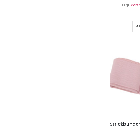
zzgl.
Vers
A