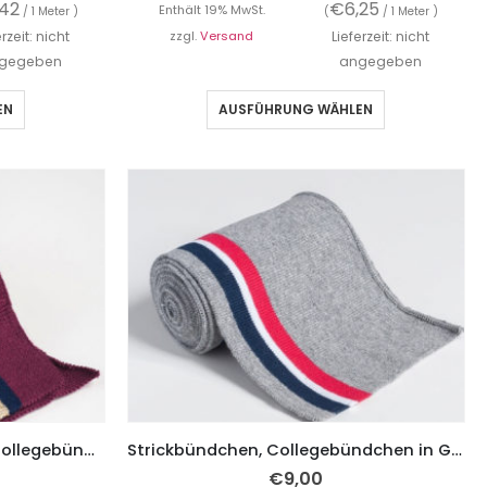
,42
€
6,25
Enthält 19% MwSt.
/ 1 Meter )
(
/ 1 Meter )
erzeit: nicht
zzgl.
Versand
Lieferzeit: nicht
gegeben
angegeben
EN
AUSFÜHRUNG WÄHLEN
Strickbündchen, gefaltete Collegebündchen in Bordeaux mit Streifen in Pink/Marine/Gold, 90 cm
Strickbündchen, Collegebündchen in Grau Melange mit Streifen in Marine Rot, 120 cm
€
9,00