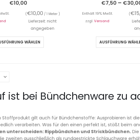
–
€
10,00
€
7,50
€
30,0
€
10,00
€
15
 MwSt.
Enthält 19% MwSt.
(
/ 1 Meter )
(
and
Lieferzeit: nicht
zzgl.
Versand
Lief
angegeben
an
USFÜHRUNG WÄHLEN
AUSFÜHRUNG WÄHL
f ist bei Bündchenware zu a
 Stoffprodukt gilt auch für Bündchenstoffe: Ausprobieren ist die
iedlich verarbeiten. Was für den einen perfekt ist, stößt beim 
ten unterscheiden: Rippbündchen und Strickbündchen.
Die
e zweiten ausschließlich als rundgestrickte Schlauchware erhältl