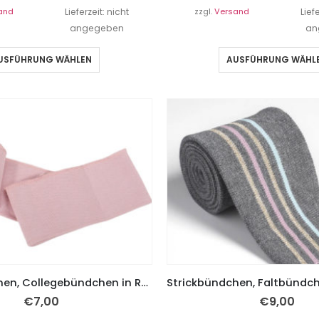
and
Lieferzeit: nicht
zzgl.
Versand
Lief
angegeben
an
USFÜHRUNG WÄHLEN
AUSFÜHRUNG WÄHL
Strickbündchen, Collegebündchen in Rosa uni – 135 cm
€
7,00
€
9,00