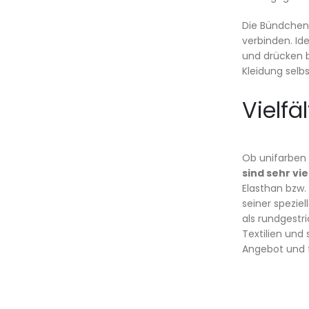
Die Bündchenw
verbinden. Id
und drücken 
Kleidung selb
Vielf
Ob unifarben 
sind sehr vi
Elasthan bzw.
seiner spezi
als rundgestr
Textilien und
Angebot und f