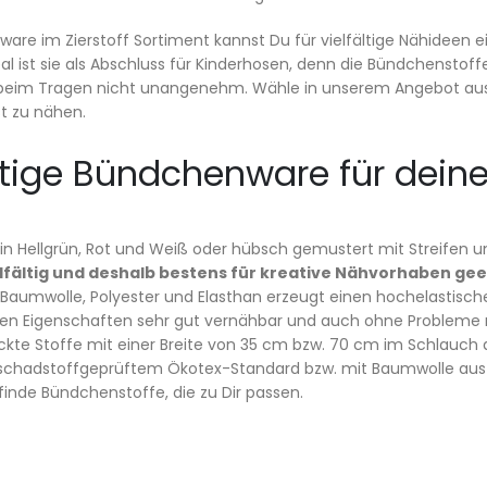
are im Zierstoff Sortiment kannst Du für vielfältige Nähideen 
eal ist sie als Abschluss für Kinderhosen, denn die Bündchenst
beim Tragen nicht unangenehm. Wähle in unserem Angebot aus z
st zu nähen.
ältige Bündchenware für dein
in Hellgrün, Rot und Weiß oder hübsch gemustert mit Streifen 
elfältig und deshalb bestens für kreative Nähvorhaben ge
 Baumwolle, Polyester und Elasthan erzeugt einen hochelastische
ellen Eigenschaften sehr gut vernähbar und auch ohne Problem
ickte Stoffe mit einer Breite von 35 cm bzw. 70 cm im Schlau
 schadstoffgeprüftem Ökotex-Standard bzw. mit Baumwolle aus k
inde Bündchenstoffe, die zu Dir passen.