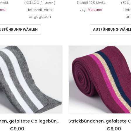
€
6,00
€
6
 MwSt.
Enthält 19% MwSt.
(
/ 1 Meter )
(
and
Lieferzeit: nicht
zzgl.
Versand
Lief
angegeben
an
USFÜHRUNG WÄHLEN
AUSFÜHRUNG WÄHL
Strickbündchen, gefaltete Collegebündchen in Grau Meliert mit weißen Streifen, 135 cm
€
9,00
€
9,00