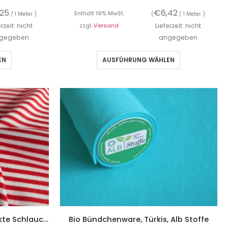
,25
€
6,42
Enthält 19% MwSt.
/ 1 Meter )
(
/ 1 Meter )
erzeit: nicht
zzgl.
Versand
Lieferzeit: nicht
gegeben
angegeben
EN
AUSFÜHRUNG WÄHLEN
Bündchenware, rundgestrickte Schlauchware, Ringel Rot / Ecru
Bio Bündchenware, Türkis, Alb Stoffe