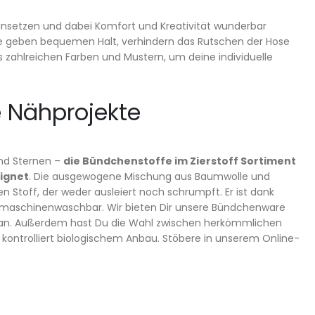
einsetzen und dabei Komfort und Kreativität wunderbar
offe geben bequemen Halt, verhindern das Rutschen der Hose
ahlreichen Farben und Mustern, um deine individuelle
e Nähprojekte
und Sternen –
die Bündchenstoffe im Zierstoff Sortiment
eignet
. Die ausgewogene Mischung aus Baumwolle und
n Stoff, der weder ausleiert noch schrumpft. Er ist dank
e maschinenwaschbar. Wir bieten Dir unsere Bündchenware
ch an. Außerdem hast Du die Wahl zwischen herkömmlichen
ontrolliert biologischem Anbau. Stöbere in unserem Online-