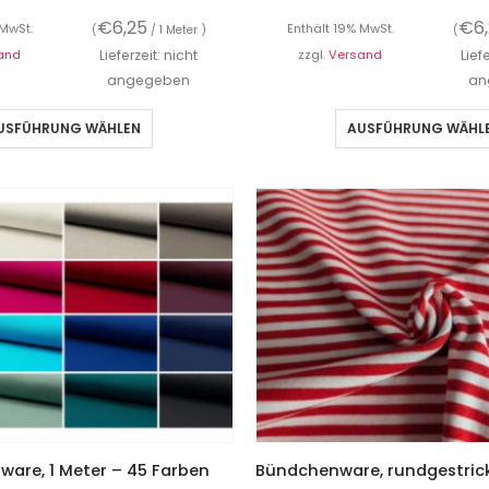
€
6,25
€
6
 MwSt.
Enthält 19% MwSt.
(
/ 1 Meter )
(
and
Lieferzeit: nicht
zzgl.
Versand
Lief
angegeben
an
USFÜHRUNG WÄHLEN
AUSFÜHRUNG WÄHL
are, 1 Meter – 45 Farben