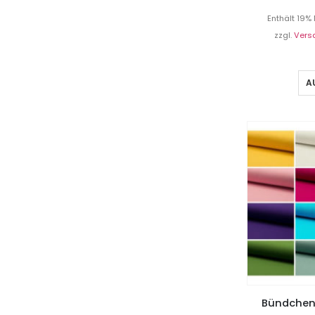
Enthält 19%
zzgl.
Vers
A
Bündchenw