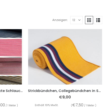
Anzeigen:
Bündchenware, rundgestrickte Schlauchware, Ringel, ab 50 cm
Strickbündchen, Collegebündchen in Senf mit Streifen in Marine/Bordeaux/Weiß, 120 cm
€
9,00
,00
€
7,50
Enthält 19% MwSt.
/ 1 Meter )
(
/ 1 Meter )