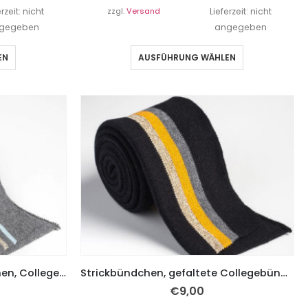
erzeit: nicht
zzgl.
Versand
Lieferzeit: nicht
gegeben
angegeben
EN
AUSFÜHRUNG WÄHLEN
Strickbündchen, Faltbündchen, Collegebündchen in Grau mit Streifen Gold/Hellrosa/Hellblau, 135 cm
Strickbündchen, gefaltete Collegebündchen in Schwarz mit Streifen Gold/Curry/Grau, 130 cm
€
9,00