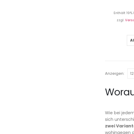
Enthält 19%
zzgl.
Vers
A
Anzeigen:
Worau
Wie bei jedem
sich untersch
zwei Varian
wohingegen di