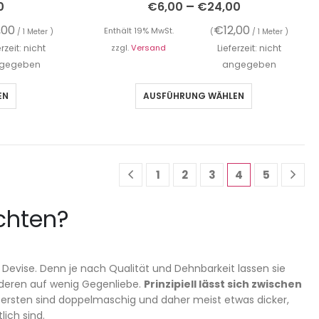
–
0
€
6,00
€
24,00
,00
€
12,00
Enthält 19% MwSt.
/ 1 Meter )
(
/ 1 Meter )
erzeit: nicht
zzgl.
Versand
Lieferzeit: nicht
gegeben
angegeben
EN
AUSFÜHRUNG WÄHLEN
1
2
3
4
5
chten?
 Devise. Denn je nach Qualität und Dehnbarkeit lassen sie
anderen auf wenig Gegenliebe.
Prinzipiell lässt sich zwischen
 ersten sind doppelmaschig und daher meist etwas dicker,
ich sind.