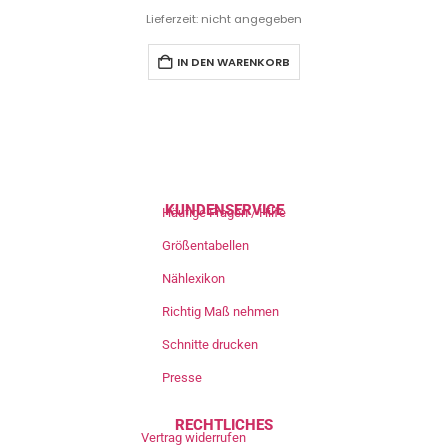
Lieferzeit: nicht angegeben
IN DEN WARENKORB
KUNDENSERVICE
Häufige Fragen / Hilfe
Größentabellen
Nählexikon
Richtig Maß nehmen
Schnitte drucken
Presse
RECHTLICHES
Vertrag widerrufen