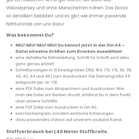
Viskosejersey und ohne Manschetten nähen. Das Ebook
ist detailliert bebildert und es gibt wie immer passende
Nähtutorials von uns dazu!
Was bekommst Du?
NEU! NEU! NEU! NEU! Du kannst jetzt in der Din A4 –
Datei einzelne Größen zum Drucken auswählen!
eine detaillierte Nähanleitung. Schritt für Schritt wird alles
ganz genau erklärt.
Schnittanzeigen in 10 Einzelgrößen (158, 164, 170, 176, 36, 38,
40, 42, 44 und 46) zum Ausdrucken. Die Damengröße 34
entspricht der Gr. 176.
eine PDF Datei zum Abspeichern und Ausdrucken. Wie
man die Datei am Besten druckt, erfährst Du in dem Punkt
über unsere Schnitte.
eine PDF Datei zum Ausdrucken in Din A0.
kein Fachsimpeln, sondern einfache Erklärungen.
dazu passendes Videos auf unserem youtube Kanal.
Stoffverbrauch bei 1,40 Meter Stoffbreite.