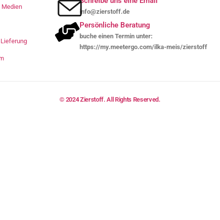
Schreibe uns eine Email
le Medien
info@zierstoff.de
Persönliche Beratung
buche einen Termin unter:
Lieferung
https://my.meetergo.com/ilka-meis/zierstoff
um
© 2024 Zierstoff. All Rights Reserved.