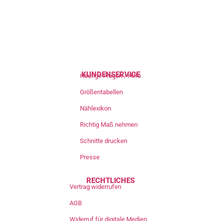
KUNDENSERVICE
Häufige Fragen / Hilfe
Größentabellen
Nählexikon
Richtig Maß nehmen
Schnitte drucken
Presse
RECHTLICHES
Vertrag widerrufen
AGB
Widerruf für digitale Medien