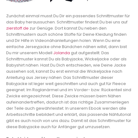
Zunächst einmal musst Du Dir ein passendes Schnittmuster für
das Baby heraussuchen. Schnittmuster findest Du bei uns auf
zierstoff.de
zur Genüge. Dort kannst Du neben den
Schnittmustern auch schöne Stoffe für Deine Kleidung finden
und Dir Hilfe in Videonähanleitungen holen. Wenn Du eine
einfache Jerseyjacke ohne Bündchen nähen willst, dann bist
Du mir unserem Modell
Jolanda
gut aufgestellt. Das
Schnittmuster kannst Du als Babyjacke, Wickeljacke oder als
Babyshirt nähen. Hast Du Dich entschieden, wie Deine Jacke
aussehen soll, kannst Du erst einmal die Wickeljacke nach
Anleitung aus Jersey nähen. Das Schnittmuster dieser
Babyjacke ist leger weit geschnitten und auch gut für Fleece
geeignet. Im Raglanärmel und im Vorder- bzw. Rückenteil sind
Zwicke eingezeichnet. Diese Zwicke müssen beim Nähen
aufeinandertreffen, dadurch ist das richtige Zusammenlegen
der Teile auch gewährleistet. In unserem Ebook werden alle
Arbeitsschritte bebildert und erklärt, das passende Nähtutorial
gibt es auch noch von uns dazu. Damit ist das Schnittmuster für
diese Babyjacke auch für Anfänger gut umzusetzen.