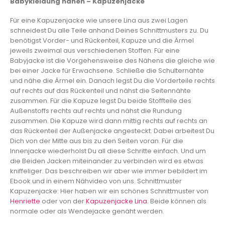
Babykleidung nähen – Kapuzenjacke
Für eine Kapuzenjacke wie unsere Lina aus zwei Lagen
schneidest Du alle Teile anhand Deines Schnittmusters zu. Du
benötigst Vorder- und Rückenteil, Kapuze und die Ärmel
jeweils zweimal aus verschiedenen Stoffen. Für eine
Babyjacke ist die Vorgehensweise des Nähens die gleiche wie
bei einer Jacke für Erwachsene. Schließe die Schulternähte
und nähe die Ärmel ein. Danach legst Du die Vorderteile rechts
auf rechts auf das Rückenteil und nähst die Seitennähte
zusammen. Für die Kapuze legst Du beide Stoffteile des
Außenstoffs rechts auf rechts und nähst die Rundung
zusammen. Die Kapuze wird dann mittig rechts auf rechts an
das Rückenteil der Außenjacke angesteckt. Dabei arbeitest Du
Dich von der Mitte aus bis zu den Seiten voran. Für die
Innenjacke wiederholst Du all diese Schritte einfach. Und um
die Beiden Jacken miteinander zu verbinden wird es etwas
kniffeliger. Das beschreiben wir aber wie immer bebildert im
Ebook und in einem Nähvideo von uns. Schnittmuster
Kapuzenjacke: Hier haben wir ein schönes Schnittmuster von
Henriette
oder von der
Kapuzenjacke Lina
. Beide können als
normale oder als Wendejacke genäht werden.