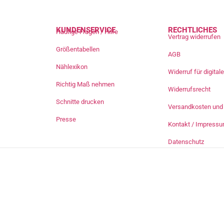
KUNDENSERVICE
RECHTLICHES
Häufige Fragen / Hilfe
Vertrag widerrufen
Größentabellen
AGB
Nählexikon
Widerruf für digita
Richtig Maß nehmen
Widerrufsrecht
Schnitte drucken
Versandkosten und 
Presse
Kontakt / Impress
Datenschutz