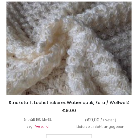
Strickstoff, Lochstrickerei, Wabenoptik, Ecru / Wollweiß
€
9,00
€
9,00
Enthält 19% MwSt.
(
/ 1 Meter )
zzgl.
Versand
Lieferzeit: nicht angegeben