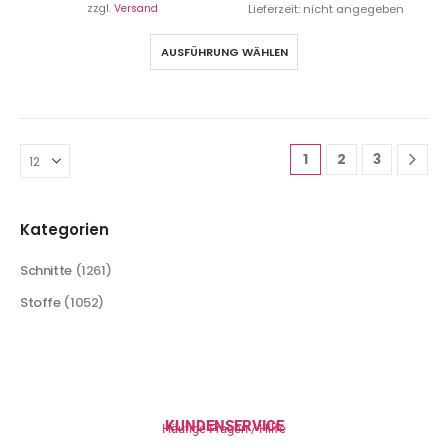
zzgl.
Versand
Lieferzeit: nicht angegeben
AUSFÜHRUNG WÄHLEN
1
2
3
Kategorien
Schnitte
(1261)
Stoffe
(1052)
KUNDENSERVICE
Häufige Fragen / Hilfe