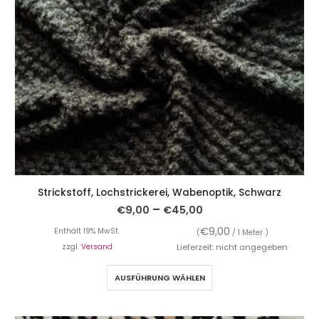
Strickstoff, Lochstrickerei, Wabenoptik, Schwarz
–
€
9,00
€
45,00
€
9,00
Enthält 19% MwSt.
(
/ 1 Meter )
zzgl.
Versand
Lieferzeit: nicht angegeben
AUSFÜHRUNG WÄHLEN