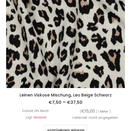
Leinen Viskose Mischung, Leo Beige Schwarz
–
€
7,50
€
37,50
€
15,00
Enthält 19% MwSt.
(
/ 1 Meter )
zzgl.
Versand
Lieferzeit: nicht angegeben
AUSFÜHRUNG WÄHLEN