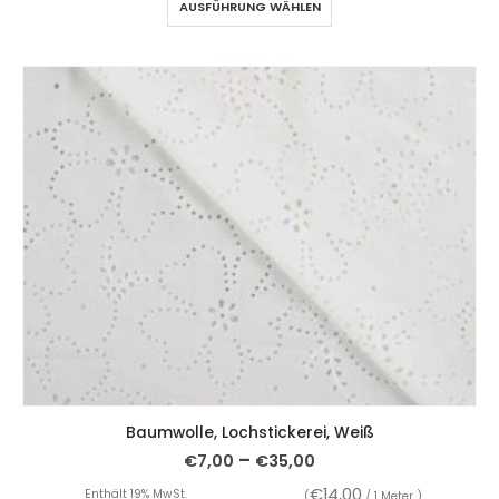
AUSFÜHRUNG WÄHLEN
Baumwolle, Lochstickerei, Weiß
–
€
7,00
€
35,00
€
14,00
Enthält 19% MwSt.
(
/ 1 Meter )