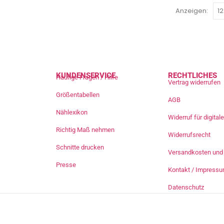
Anzeigen:
KUNDENSERVICE
RECHTLICHES
Häufige Fragen / Hilfe
Vertrag widerrufen
Größentabellen
AGB
Nählexikon
Widerruf für digita
Richtig Maß nehmen
Widerrufsrecht
Schnitte drucken
Versandkosten und 
Presse
Kontakt / Impress
Datenschutz