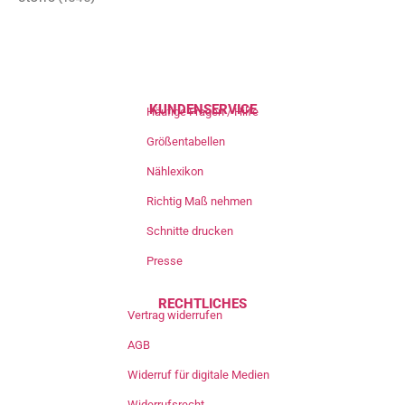
KUNDENSERVICE
Häufige Fragen / Hilfe
Größentabellen
Nählexikon
Richtig Maß nehmen
Schnitte drucken
Presse
RECHTLICHES
Vertrag widerrufen
AGB
Widerruf für digitale Medien
Widerrufsrecht