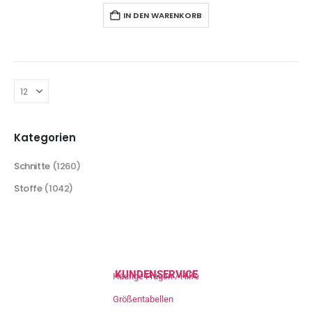
IN DEN WARENKORB
Kategorien
Schnitte
(1260)
Stoffe
(1042)
KUNDENSERVICE
Häufige Fragen / Hilfe
Größentabellen