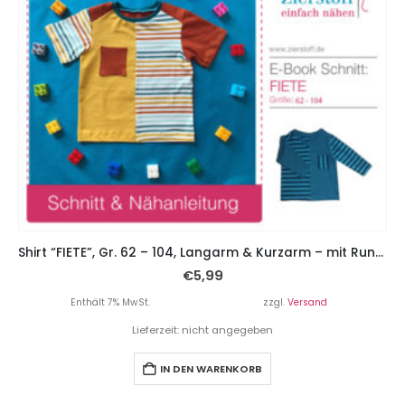
Shirt “FIETE”, Gr. 62 – 104, Langarm & Kurzarm – mit Rundhals oder V-Ausschnitt
€
5,99
Enthält 7% MwSt.
zzgl.
Versand
Lieferzeit: nicht angegeben
IN DEN WARENKORB