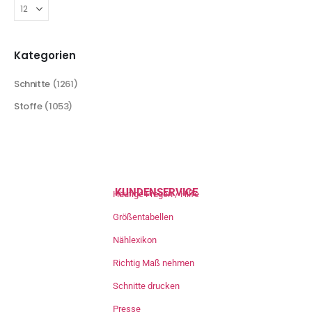
Kategorien
Schnitte
(1261)
Stoffe
(1053)
KUNDENSERVICE
Häufige Fragen / Hilfe
Größentabellen
Nählexikon
Richtig Maß nehmen
Schnitte drucken
Presse