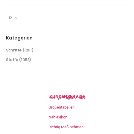
Kategorien
Schnitte
(1261)
Stoffe
(1053)
KUNDENSERVICE
Häufige Fragen / Hilfe
Größentabellen
Nählexikon
Richtig Maß nehmen