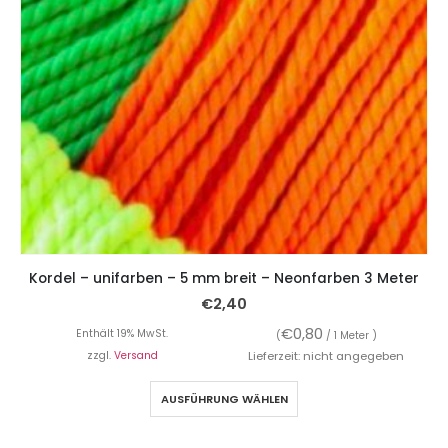
Kordel – unifarben – 5 mm breit – Neonfarben 3 Meter
€
2,40
€
0,80
Enthält 19% MwSt.
(
/ 1 Meter )
zzgl.
Versand
Lieferzeit: nicht angegeben
AUSFÜHRUNG WÄHLEN