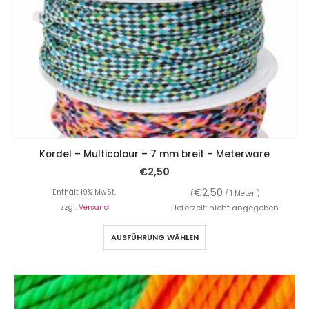
Kordel – Multicolour – 7 mm breit – Meterware
€
2,50
€
2,50
Enthält 19% MwSt.
(
/ 1 Meter )
zzgl.
Versand
Lieferzeit: nicht angegeben
AUSFÜHRUNG WÄHLEN