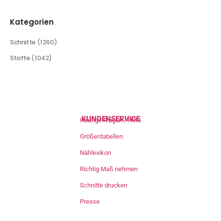
Kategorien
Schnitte
(1260)
Stoffe
(1042)
KUNDENSERVICE
Häufige Fragen / Hilfe
Größentabellen
Nählexikon
Richtig Maß nehmen
Schnitte drucken
Presse