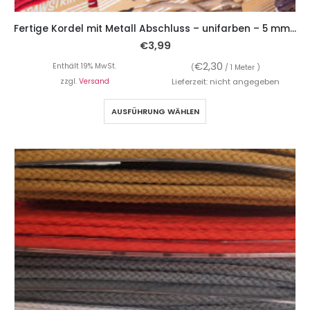
Fertige Kordel mit Metall Abschluss – unifarben – 5 mm breit – 1,10 Meter Länge
€
3,99
€
2,30
Enthält 19% MwSt.
(
/ 1 Meter )
zzgl.
Versand
Lieferzeit: nicht angegeben
AUSFÜHRUNG WÄHLEN