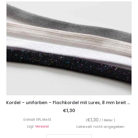
Kordel – unifarben – Flachkordel mit Lurex, 8 mm breit – ab 1 Meter
€
1,30
€
1,30
Enthält 19% MwSt.
(
/ 1 Meter )
zzgl.
Versand
Lieferzeit: nicht angegeben