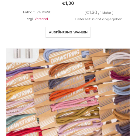
€
1,30
€
1,30
Enthält 19% MwSt.
(
/ 1 Meter )
zzgl.
Versand
Lieferzeit: nicht angegeben
AUSFÜHRUNG WÄHLEN