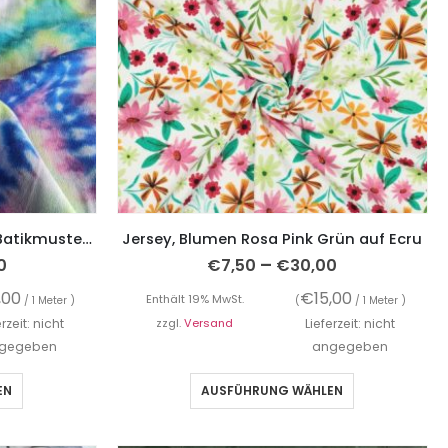
Viskosestoff – Crêpe Stoff, Batikmuster, Bunt – Digitaldruck
Jersey, Blumen Rosa Pink Grün auf Ecru
–
0
€
7,50
€
30,00
,00
€
15,00
Enthält 19% MwSt.
/ 1 Meter )
(
/ 1 Meter )
erzeit: nicht
zzgl.
Versand
Lieferzeit: nicht
gegeben
angegeben
EN
AUSFÜHRUNG WÄHLEN