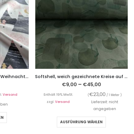
Jersey, grafische Dreiecke – Weihnachtsbaum auf Ecru
Softshell, weich gezeichnete Kreise auf Grün
–
€
9,00
€
45,00
€
23,00
l.
Versand
Enthält 19% MwSt.
(
/ 1 Meter )
zzgl.
Versand
Lieferzeit: nicht
geben
angegeben
EN
AUSFÜHRUNG WÄHLEN