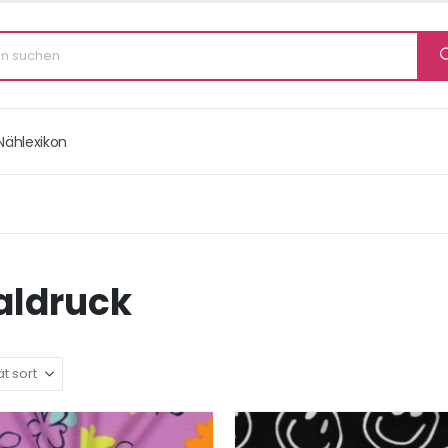
Nählexikon
aldruck