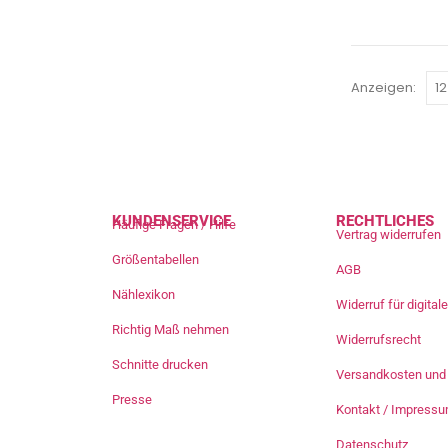
Anzeigen:
KUNDENSERVICE
RECHTLICHES
Häufige Fragen / Hilfe
Vertrag widerrufen
Größentabellen
AGB
Nählexikon
Widerruf für digita
Richtig Maß nehmen
Widerrufsrecht
Schnitte drucken
Versandkosten und 
Presse
Kontakt / Impress
Datenschutz