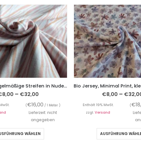
Jersey, Unregelmäßige Streifen in Nude und Rose auf Weiß – Digitaldruck
–
–
€
8,00
€
32,00
€
8,00
€
32,0
€
16,00
€
18
 MwSt.
Enthält 19% MwSt.
(
/ 1 Meter )
(
and
Lieferzeit: nicht
zzgl.
Versand
Lief
angegeben
an
USFÜHRUNG WÄHLEN
AUSFÜHRUNG WÄHL