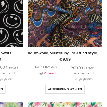
Schwarz
Baumwolle, Musterung im Africa Style, Royal – Digitaldruck
0
€
9,99
,00
€
19,99
Enthält 19% MwSt.
/ 1 Meter )
(
/ 1 Meter )
erzeit: nicht
zzgl.
Versand
Lieferzeit: nicht
gegeben
angegeben
EN
AUSFÜHRUNG WÄHLEN