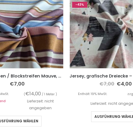
-43%
Jersey, Streifen / Blockstreifen Mauve, Altrosa, Blau
€
7,00
€
7,00
€
4,00
€
14,00
 MwSt.
Enthält 19% MwSt.
zzg
(
/ 1 Meter )
and
Lieferzeit: nicht
Lieferzeit: nicht ange
angegeben
AUSFÜHRUNG WÄHL
USFÜHRUNG WÄHLEN