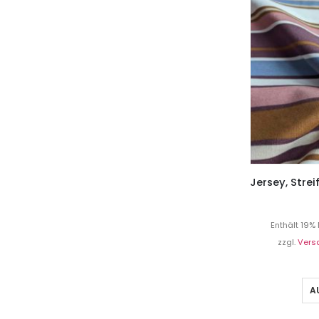
Enthält 19%
zzgl.
Vers
A