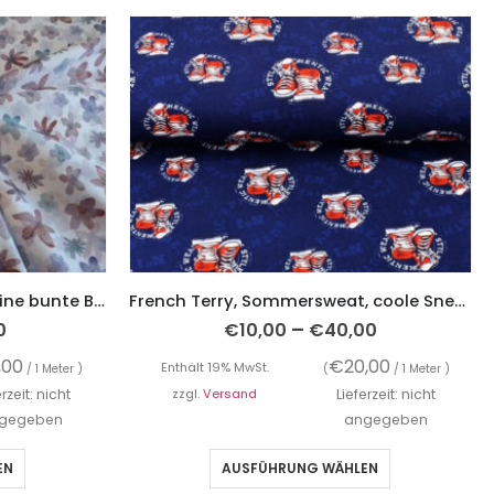
Bio Jersey, Minimal Print, kleine bunte Blumen auf Weiß – Streublumen
French Terry, Sommersweat, coole Sneakers auf Blau
–
0
€
10,00
€
40,00
,00
€
20,00
Enthält 19% MwSt.
/ 1 Meter )
(
/ 1 Meter )
erzeit: nicht
zzgl.
Versand
Lieferzeit: nicht
gegeben
angegeben
EN
AUSFÜHRUNG WÄHLEN