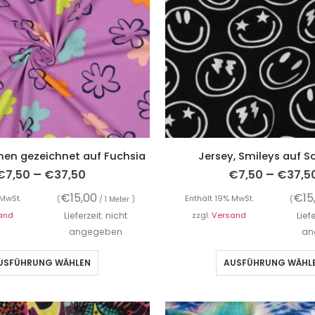
men gezeichnet auf Fuchsia
Jersey, Smileys auf 
–
–
€
7,50
€
37,50
€
7,50
€
37,5
€
15,00
€
15
 MwSt.
Enthält 19% MwSt.
(
/ 1 Meter )
(
and
Lieferzeit: nicht
zzgl.
Versand
Lief
angegeben
an
USFÜHRUNG WÄHLEN
AUSFÜHRUNG WÄHL