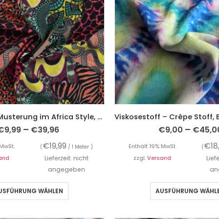
Baumwolle, Musterung im Africa Style, Aqua – Digitaldruck
–
–
€
9,99
€
39,96
€
9,00
€
45,0
€
19,99
€
18
 MwSt.
Enthält 19% MwSt.
(
/ 1 Meter )
(
and
Lieferzeit: nicht
zzgl.
Versand
Lief
angegeben
an
USFÜHRUNG WÄHLEN
AUSFÜHRUNG WÄHL