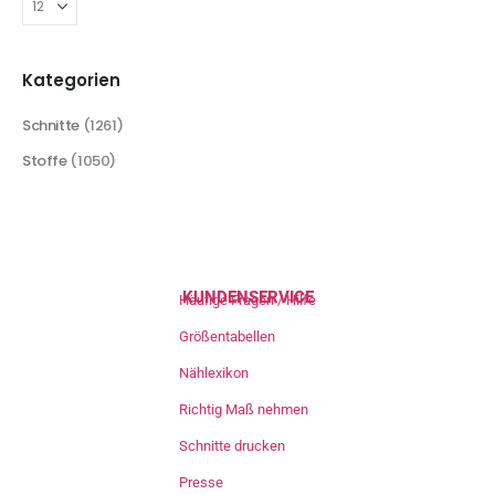
Kategorien
Schnitte
(1261)
Stoffe
(1050)
KUNDENSERVICE
Häufige Fragen / Hilfe
Größentabellen
Nählexikon
Richtig Maß nehmen
Schnitte drucken
Presse