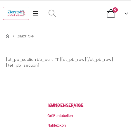
0
ZIERSTOFF
[et_pb_section bb_built=”1″][et_pb_row][/et_pb_row]
[/et_pb_section]
KUNDENSERVICE
Häufige Fragen / Hilfe
Größentabellen
Nählexikon