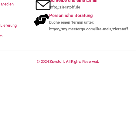
Schreibe uns eine Email
le Medien
info@zierstoff.de
Persönliche Beratung
buche einen Termin unter:
Lieferung
https://my.meetergo.com/ilka-meis/zierstoff
um
© 2024 Zierstoff. All Rights Reserved.