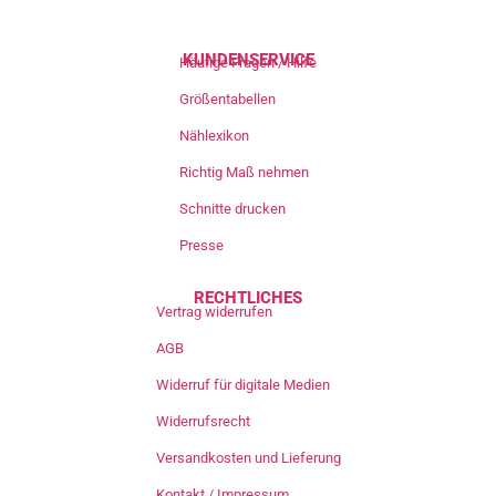
KUNDENSERVICE
Häufige Fragen / Hilfe
Größentabellen
Nählexikon
Richtig Maß nehmen
Schnitte drucken
Presse
RECHTLICHES
Vertrag widerrufen
AGB
Widerruf für digitale Medien
Widerrufsrecht
Versandkosten und Lieferung
Kontakt / Impressum