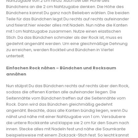
Nahtzugabe von 2 cm hinzu. Auch bei der Höhe des
Bündchens an die 2 cm Nahtzugabe denken. Die Höhe des
Bündchens kannst Du ganz nach Belieben wählen. Die beiden
Teile für das Bündchen legst Du rechts auf rechts aufeinander
und fixierst hier wieder alles mit Nadeln. Nun nähe die Kanten
mit 1 cm Nahtzugabe zusammen. Nutze einen elastischen
Stich. Da das Bündchen schmaler als der Rock ist, muss es
gedehnt angenäht werden. Um eine gleichmäßige Dehnung
zu erreichen, werden Rockteil und Bündchen in Viertel
unterteilt.
Einfachen Rock nähen – Bündchen und Rocksaum
annähen
Nun stülpst Du das Bündchen rechts auf rechts über den Rock,
sodass die offenen Kanten alle aufeinander liegen. Die
Seitennähte vom Bündchen treffen auf die Seitennähte vom
Rock. Dann wird das Bündchen gleichmäßig gedehnt
angenäht. Beachte, dass alle Kanten bündig liegen, wenn Du
nähst und nähe mit einer Nahtzugabe von 1 cm. Versäubere
die untere Rockkante und klappe sie 2 cm für den Saum nach
innen. Stecke alles mit Nadeln fest und nähe die Saumkante
beispielsweise mit einem Zickzack-Stich fest. So leicht kannst