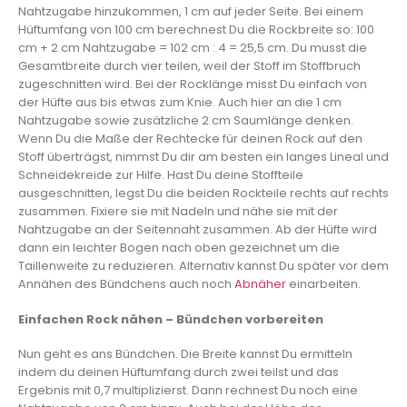
Nahtzugabe hinzukommen, 1 cm auf jeder Seite. Bei einem
Hüftumfang von 100 cm berechnest Du die Rockbreite so: 100
cm + 2 cm Nahtzugabe = 102 cm : 4 = 25,5 cm. Du musst die
Gesamtbreite durch vier teilen, weil der Stoff im Stoffbruch
zugeschnitten wird. Bei der Rocklänge misst Du einfach von
der Hüfte aus bis etwas zum Knie. Auch hier an die 1 cm
Nahtzugabe sowie zusätzliche 2 cm Saumlänge denken.
Wenn Du die Maße der Rechtecke für deinen Rock auf den
Stoff überträgst, nimmst Du dir am besten ein langes Lineal und
Schneidekreide zur Hilfe. Hast Du deine Stoffteile
ausgeschnitten, legst Du die beiden Rockteile rechts auf rechts
zusammen. Fixiere sie mit Nadeln und nähe sie mit der
Nahtzugabe an der Seitennaht zusammen. Ab der Hüfte wird
dann ein leichter Bogen nach oben gezeichnet um die
Taillenweite zu reduzieren. Alternativ kannst Du später vor dem
Annähen des Bündchens auch noch
Abnäher
einarbeiten.
Einfachen Rock nähen – Bündchen vorbereiten
Nun geht es ans Bündchen. Die Breite kannst Du ermitteln
indem du deinen Hüftumfang durch zwei teilst und das
Ergebnis mit 0,7 multiplizierst. Dann rechnest Du noch eine