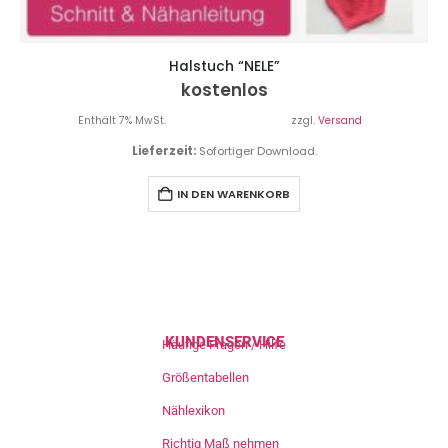
Halstuch “NELE”
kostenlos
Enthält 7% MwSt.
zzgl.
Versand
Lieferzeit:
Sofortiger Download.
IN DEN WARENKORB
KUNDENSERVICE
Häufige Fragen / Hilfe
Größentabellen
Nählexikon
Richtig Maß nehmen