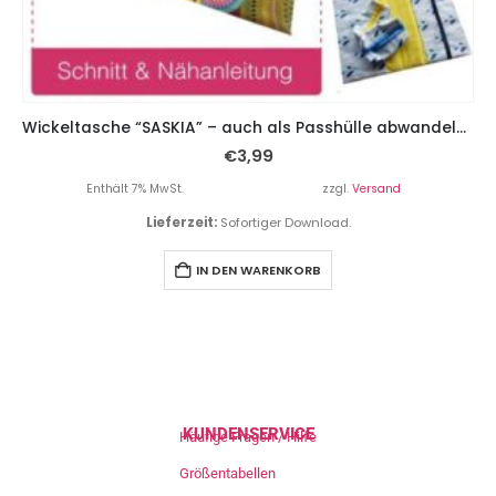
Wickeltasche “SASKIA” – auch als Passhülle abwandelbar
€
3,99
Enthält 7% MwSt.
zzgl.
Versand
Lieferzeit:
Sofortiger Download.
IN DEN WARENKORB
KUNDENSERVICE
Häufige Fragen / Hilfe
Größentabellen