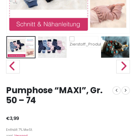
Pumphose “MAXI”, Gr.
50 – 74
€
3,99
Enthält 7% MwSt.
zzgl.
Versand