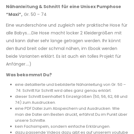
Nähanleitung & Schnitt für eine Unisex Pumphose
“Maxi”,
Gr. 50 – 74
Eine wunderschöne und zugleich sehr praktische Hose für
alle Babys…..Die Hose macht locker 2 Kleidergrößen mit
und kann daher sehr lange getragen werden. Ihr könnt
den Bund breit oder schmal nähen, im Ebook werden
beide Varianten erklärt. Es ist auch ein tolles Projekt für
Anfänger….)
Was bekommst Du?
eine detaillierte und bebilderte Nähanleitung von Gr. 50 –
74. Schritt für Schritt wird alles ganz genau erklärt.
dieser Schnitt beinhaltet 5 Einzelgrößen (50, 56, 62, 68 und
74) zum Ausdrucken.
eine PDF Datei zum Abspeichern und Ausdrucken. Wie
man die Datei am Besten druckt, erfährst Du im Punkt über
unsere Schnitte.
kein Fachsimpeln, sondern einfache Erklärungen.
dazu passende Videos dazu gibt es auf unserem youtube