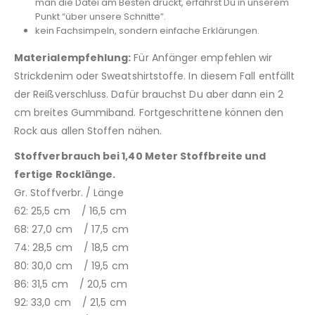
man die Datei am Besten druckt, erfährst Du in unserem
Punkt “über unsere Schnitte”.
kein Fachsimpeln, sondern einfache Erklärungen.
Materialempfehlung:
Für Anfänger empfehlen wir
Strickdenim oder Sweatshirtstoffe. In diesem Fall entfällt
der Reißverschluss. Dafür brauchst Du aber dann ein 2
cm breites Gummiband. Fortgeschrittene können den
Rock aus allen Stoffen nähen.
Stoffverbrauch bei 1,40 Meter Stoffbreite und
fertige Rocklänge.
Gr. Stoffverbr. / Länge
62: 25,5 cm / 16,5 cm
68: 27,0 cm / 17,5 cm
74: 28,5 cm / 18,5 cm
80: 30,0 cm / 19,5 cm
86: 31,5 cm / 20,5 cm
92: 33,0 cm / 21,5 cm