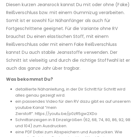
Diesen kurzen Jeansrock kannst Du mit oder ohne (Fake)
Reißverschluss bzw. mit einem Gummizug verarbeiten.
Somit ist er sowohl für Nähanfänger als auch für
Fortgeschrittene geeignet. Für die Variante ohne RV
brauchst Du einen elastischen Stoff, mit einem
Reißverschluss oder mit einem Fake Reißverschluss
kannst Du auch stabile Jeansstoffe verwenden. Der
Schnitt ist vielseitig und durch die richtige Stoffwahl ist er
auch das ganze Jahr über tragbar.
Was bekommst Du?
detaillierte Nähanleitung, in der Dir Schritt für Schritt wird
alles genau gezeigt wird.
ein passendes Video für den RV dazu gibt es auf unserem
youtube Kanal “mein
Zierstoff”. https://youtu.be/p0zR5gw2XDo
Schnittanzeigen in 8 Einzelgrößen (62, 68, 74, 80, 86, 92, 98
und 104) zum Ausdrucken.
eine PDF Datei zum Abspeichern und Ausdrucken. Wie