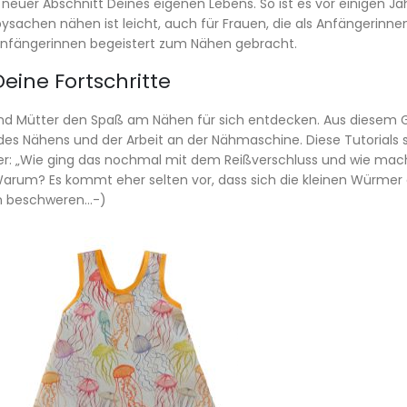
 neuer Abschnitt Deines eigenen Lebens. So ist es vor einigen J
chen nähen ist leicht, auch für Frauen, die als Anfängerinnen 
ähanfängerinnen begeistert zum Nähen gebracht.
eine Fortschritte
d Mütter den Spaß am Nähen für sich entdecken. Aus diesem G
des Nähens und der Arbeit an der Nähmaschine. Diese Tutorials
eser: „Wie ging das nochmal mit dem Reißverschluss und wie mac
arum? Es kommt eher selten vor, dass sich die kleinen Würmer e
en beschweren…-)