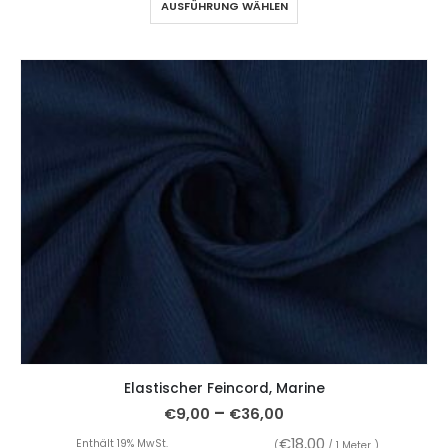
AUSFÜHRUNG WÄHLEN
Elastischer Feincord, Marine
–
€
9,00
€
36,00
€
18,00
Enthält 19% MwSt.
(
/ 1 Meter )