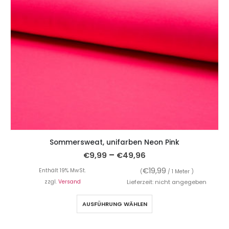
Sommersweat, unifarben Neon Pink
–
€
9,99
€
49,96
€
19,99
Enthält 19% MwSt.
(
/ 1 Meter )
zzgl.
Versand
Lieferzeit: nicht angegeben
AUSFÜHRUNG WÄHLEN