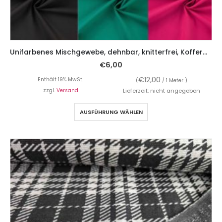
Unifarbenes Mischgewebe, dehnbar, knitterfrei, Kofferware
€
6,00
€
12,00
Enthält 19% MwSt.
(
/ 1 Meter )
zzgl.
Versand
Lieferzeit: nicht angegeben
AUSFÜHRUNG WÄHLEN