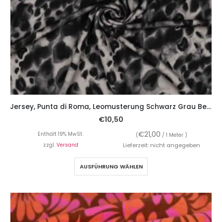
Jersey, Punta di Roma, Leomusterung Schwarz Grau Beige
€
10,50
€
21,00
Enthält 19% MwSt.
(
/ 1 Meter )
zzgl.
Versand
Lieferzeit: nicht angegeben
AUSFÜHRUNG WÄHLEN