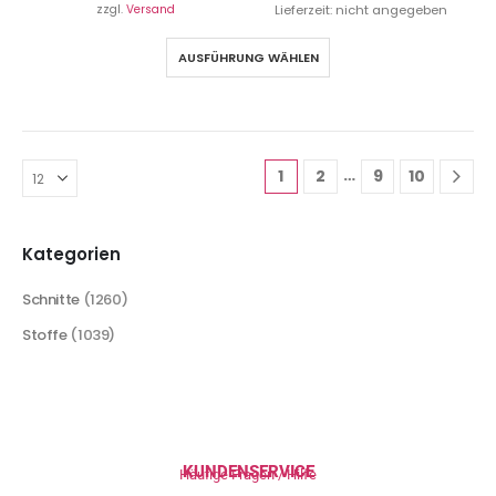
zzgl.
Versand
Lieferzeit: nicht angegeben
AUSFÜHRUNG WÄHLEN
…
1
2
9
10
Kategorien
Schnitte
(1260)
Stoffe
(1039)
KUNDENSERVICE
Häufige Fragen / Hilfe