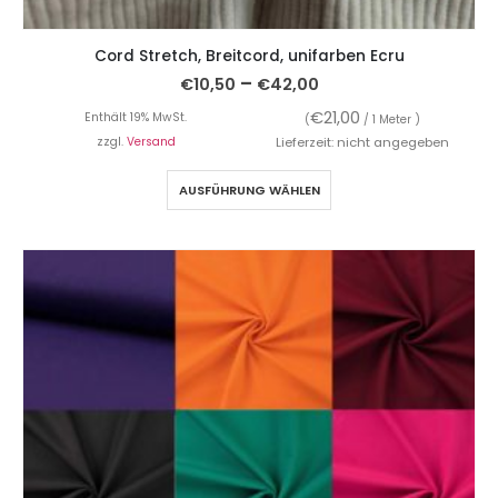
Cord Stretch, Breitcord, unifarben Ecru
–
€
10,50
€
42,00
€
21,00
Enthält 19% MwSt.
(
/ 1 Meter )
zzgl.
Versand
Lieferzeit: nicht angegeben
AUSFÜHRUNG WÄHLEN