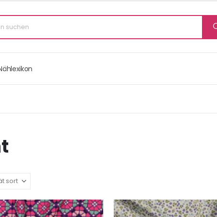
Nählexikon
t