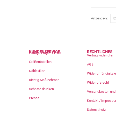
Anzeigen:
KUNDENSERVICE
RECHTLICHES
Häufige Fragen / Hilfe
Vertrag widerrufen
Größentabellen
AGB
Nählexikon
Widerruf für digita
Richtig Maß nehmen
Widerrufsrecht
Schnitte drucken
Versandkosten und 
Presse
Kontakt / Impress
Datenschutz