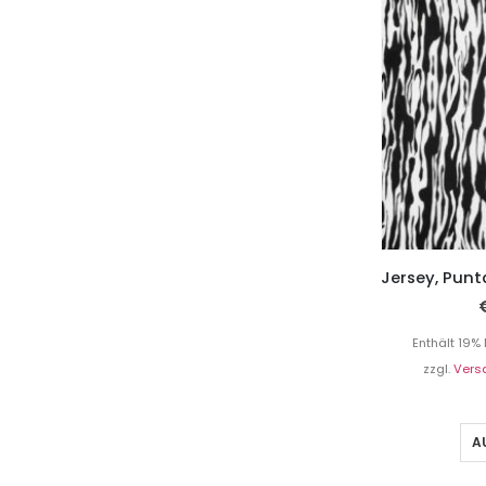
Enthält 19%
zzgl.
Vers
A