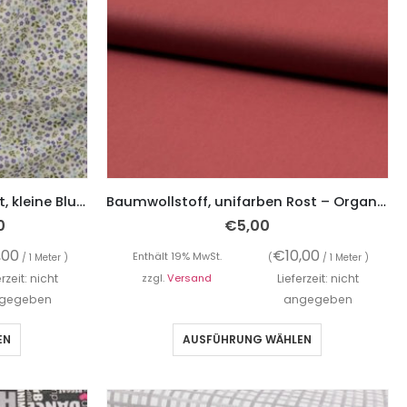
Baumwollstoff, Minimal Print, kleine Blumen Lila auf Ecru – Organic Cotton
Baumwollstoff, unifarben Rost – Organic Cotton
0
€
5,00
,00
€
10,00
Enthält 19% MwSt.
/ 1 Meter )
(
/ 1 Meter )
erzeit: nicht
zzgl.
Versand
Lieferzeit: nicht
gegeben
angegeben
EN
AUSFÜHRUNG WÄHLEN