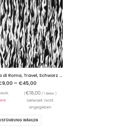
Jersey, Punta di Roma, Travel, Schwarz Weiß Striche Nr. 2
–
€
9,00
€
45,00
€
18,00
 MwSt.
(
/ 1 Meter )
and
Lieferzeit: nicht
angegeben
USFÜHRUNG WÄHLEN