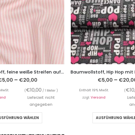
Baumwollstoff, feine weiße Streifen auf Rosa
–
–
€
5,00
€
20,00
€
5,00
€
20,0
€
10,00
€
10
 MwSt.
Enthält 19% MwSt.
(
/ 1 Meter )
(
and
Lieferzeit: nicht
zzgl.
Versand
Lief
angegeben
an
USFÜHRUNG WÄHLEN
AUSFÜHRUNG WÄHL