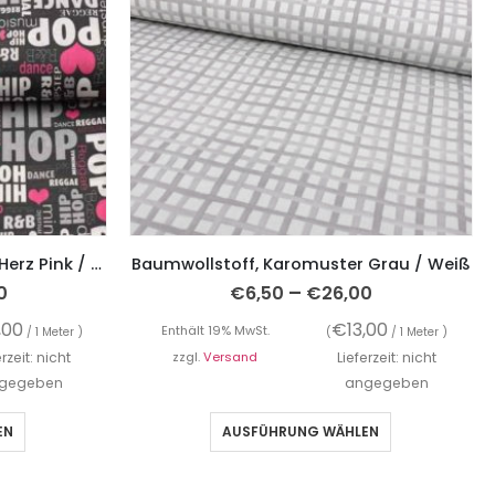
Baumwollstoff, Hip Hop mit Herz Pink / Schwarz
Baumwollstoff, Karomuster Grau / Weiß
–
0
€
6,50
€
26,00
,00
€
13,00
Enthält 19% MwSt.
/ 1 Meter )
(
/ 1 Meter )
erzeit: nicht
zzgl.
Versand
Lieferzeit: nicht
gegeben
angegeben
EN
AUSFÜHRUNG WÄHLEN