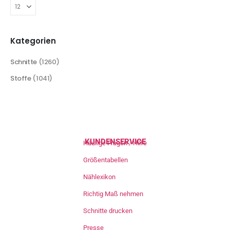
Kategorien
Schnitte
(1260)
Stoffe
(1041)
KUNDENSERVICE
Häufige Fragen / Hilfe
Größentabellen
Nählexikon
Richtig Maß nehmen
Schnitte drucken
Presse