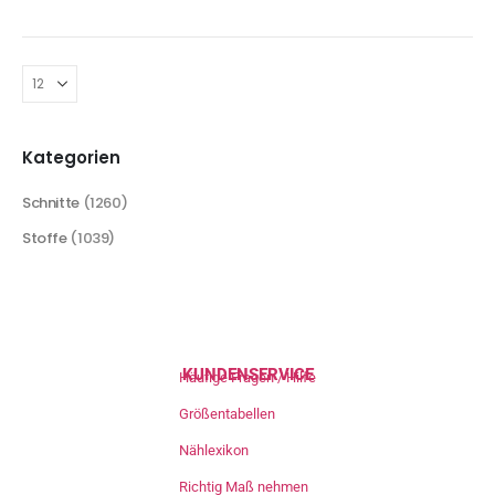
Kategorien
Schnitte
(1260)
Stoffe
(1039)
KUNDENSERVICE
Häufige Fragen / Hilfe
Größentabellen
Nählexikon
Richtig Maß nehmen