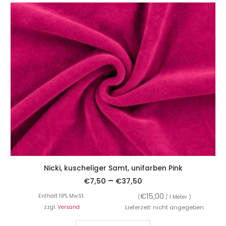
Nicki, kuscheliger Samt, unifarben Pink
–
€
7,50
€
37,50
€
15,00
Enthält 19% MwSt.
(
/ 1 Meter )
zzgl.
Versand
Lieferzeit: nicht angegeben