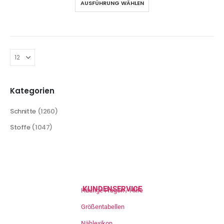
AUSFÜHRUNG WÄHLEN
Kategorien
Schnitte
(1260)
Stoffe
(1047)
KUNDENSERVICE
Häufige Fragen / Hilfe
Größentabellen
Nählexikon