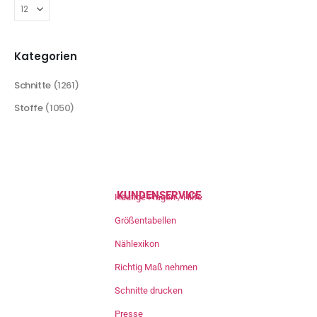
Kategorien
Schnitte
(1261)
Stoffe
(1050)
KUNDENSERVICE
Häufige Fragen / Hilfe
Größentabellen
Nählexikon
Richtig Maß nehmen
Schnitte drucken
Presse