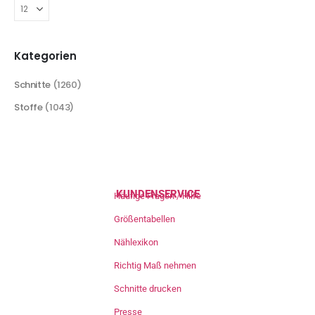
Kategorien
Schnitte
(1260)
Stoffe
(1043)
KUNDENSERVICE
Häufige Fragen / Hilfe
Größentabellen
Nählexikon
Richtig Maß nehmen
Schnitte drucken
Presse