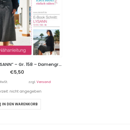
Midi Rock “LYSANN” – Gr. 158 – Damengr. 46
€
5,50
MwSt.
zzgl.
Versand
erzeit: nicht angegeben
IN DEN WARENKORB