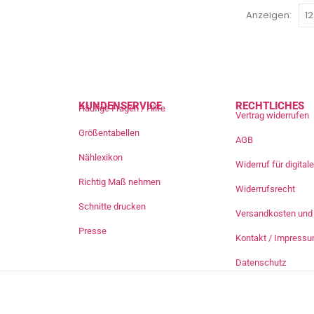
Anzeigen:
KUNDENSERVICE
RECHTLICHES
Häufige Fragen / Hilfe
Vertrag widerrufen
Größentabellen
AGB
Nählexikon
Widerruf für digita
Richtig Maß nehmen
Widerrufsrecht
Schnitte drucken
Versandkosten und 
Presse
Kontakt / Impress
Datenschutz