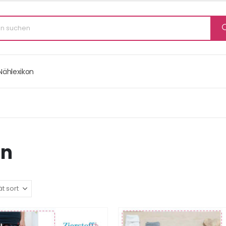
Nählexikon
in