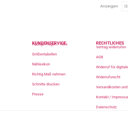
Anzeigen:
KUNDENSERVICE
RECHTLICHES
Häufige Fragen / Hilfe
Vertrag widerrufen
Größentabellen
AGB
Nählexikon
Widerruf für digita
Richtig Maß nehmen
Widerrufsrecht
Schnitte drucken
Versandkosten und 
Presse
Kontakt / Impress
Datenschutz