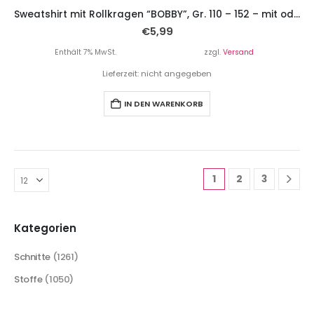
Sweatshirt mit Rollkragen “BOBBY”, Gr. 110 – 152 – mit oder ohne Ösen
€
5,99
Enthält 7% MwSt.
zzgl.
Versand
Lieferzeit: nicht angegeben
IN DEN WARENKORB
1
2
3
Kategorien
Schnitte
(1261)
Stoffe
(1050)