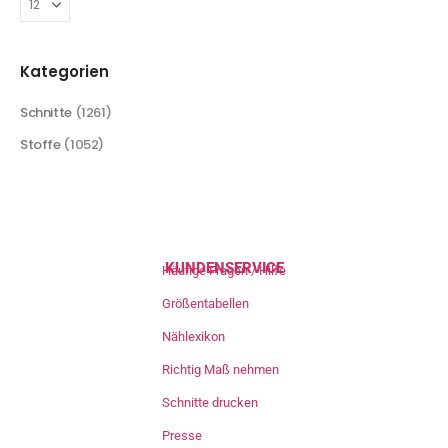
Kategorien
Schnitte
(1261)
Stoffe
(1052)
KUNDENSERVICE
Häufige Fragen / Hilfe
Größentabellen
Nählexikon
Richtig Maß nehmen
Schnitte drucken
Presse