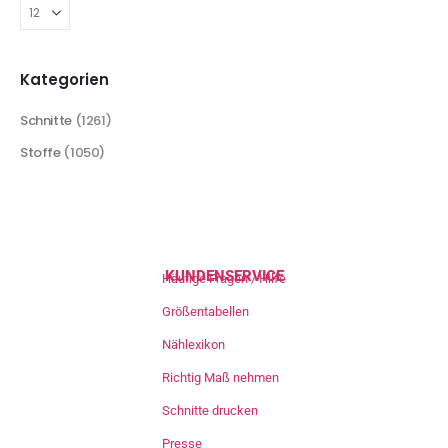
Kategorien
Schnitte
(1261)
Stoffe
(1050)
KUNDENSERVICE
Häufige Fragen / Hilfe
Größentabellen
Nählexikon
Richtig Maß nehmen
Schnitte drucken
Presse