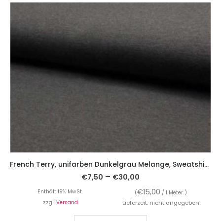
French Terry, unifarben Dunkelgrau Melange, Sweatshirtstoff brushed
–
€
7,50
€
30,00
€
15,00
Enthält 19% MwSt.
(
/ 1 Meter )
zzgl.
Versand
Lieferzeit: nicht angegeben