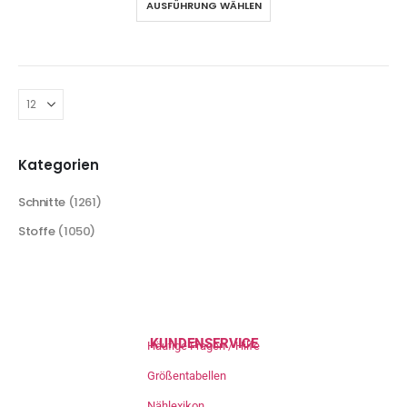
AUSFÜHRUNG WÄHLEN
Kategorien
Schnitte
(1261)
Stoffe
(1050)
KUNDENSERVICE
Häufige Fragen / Hilfe
Größentabellen
Nählexikon