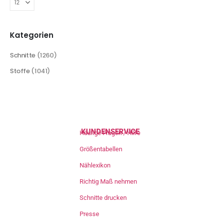
Kategorien
Schnitte
(1260)
Stoffe
(1041)
KUNDENSERVICE
Häufige Fragen / Hilfe
Größentabellen
Nählexikon
Richtig Maß nehmen
Schnitte drucken
Presse