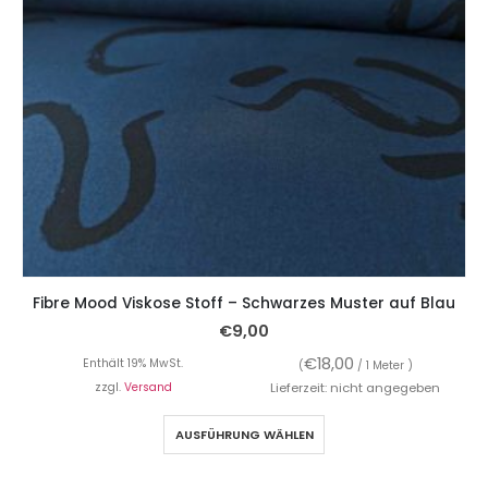
Fibre Mood Viskose Stoff – Schwarzes Muster auf Blau
€
9,00
€
18,00
Enthält 19% MwSt.
(
/ 1 Meter )
zzgl.
Versand
Lieferzeit: nicht angegeben
AUSFÜHRUNG WÄHLEN