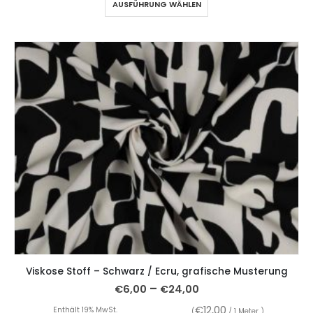
AUSFÜHRUNG WÄHLEN
Viskose Stoff – Schwarz / Ecru, grafische Musterung
–
€
6,00
€
24,00
€
12,00
Enthält 19% MwSt.
(
/ 1 Meter )