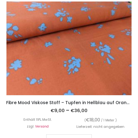
Fibre Mood Viskose Stoff – Tupfen in Hellblau auf Orange
–
€
9,00
€
36,00
€
18,00
Enthält 19% MwSt.
(
/ 1 Meter )
zzgl.
Versand
Lieferzeit: nicht angegeben