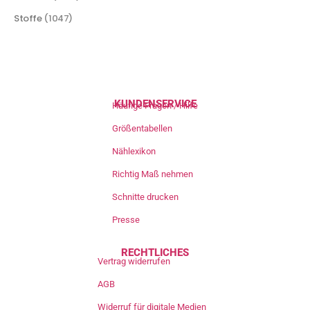
Stoffe
(1047)
KUNDENSERVICE
Häufige Fragen / Hilfe
Größentabellen
Nählexikon
Richtig Maß nehmen
Schnitte drucken
Presse
RECHTLICHES
Vertrag widerrufen
AGB
Widerruf für digitale Medien