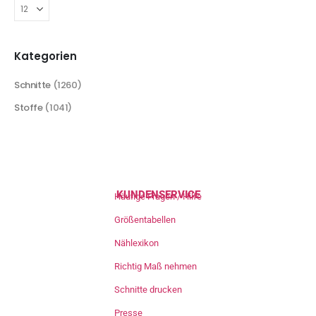
Kategorien
Schnitte
(1260)
Stoffe
(1041)
KUNDENSERVICE
Häufige Fragen / Hilfe
Größentabellen
Nählexikon
Richtig Maß nehmen
Schnitte drucken
Presse