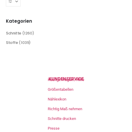
Kategorien
Schnitte
(1260)
Stoffe
(1039)
KUNDENSERVICE
Häufige Fragen / Hilfe
Größentabellen
Nählexikon
Richtig Maß nehmen
Schnitte drucken
Presse