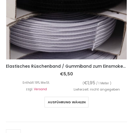
Elastisches Rüschenband / Gummiband zum Einsmoken, 25 mm breit, 5 Meter
€
5,50
€
1,95
Enthält 19% MwSt.
(
/ 1 Meter )
zzgl.
Versand
Lieferzeit: nicht angegeben
AUSFÜHRUNG WÄHLEN