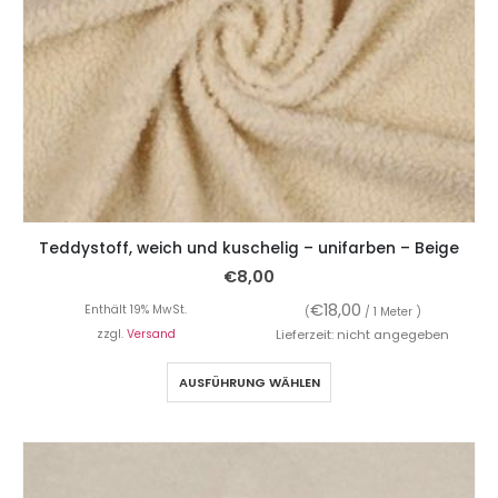
Teddystoff, weich und kuschelig – unifarben – Beige
€
8,00
€
18,00
Enthält 19% MwSt.
(
/ 1 Meter )
zzgl.
Versand
Lieferzeit: nicht angegeben
AUSFÜHRUNG WÄHLEN