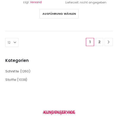
zzgl.
Versand
Lieferzeit: nicht angegeben
AUSFÜHRUNG WÄHLEN
1
2
Kategorien
Schnitte
(1260)
Stoffe
(1038)
KUNDENSERVICE
Häufige Fragen / Hilfe