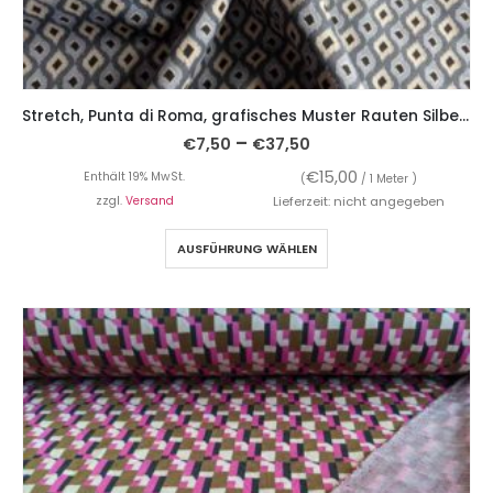
Stretch, Punta di Roma, grafisches Muster Rauten Silber Grau
–
€
7,50
€
37,50
€
15,00
Enthält 19% MwSt.
(
/ 1 Meter )
zzgl.
Versand
Lieferzeit: nicht angegeben
AUSFÜHRUNG WÄHLEN