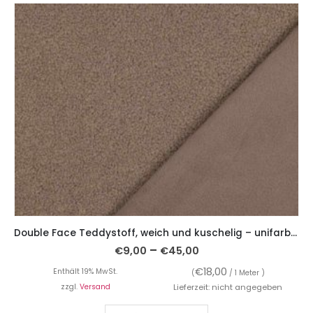
Double Face Teddystoff, weich und kuschelig – unifarben – Taupe
–
€
9,00
€
45,00
€
18,00
Enthält 19% MwSt.
(
/ 1 Meter )
zzgl.
Versand
Lieferzeit: nicht angegeben