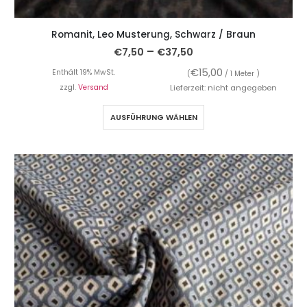
Romanit, Leo Musterung, Schwarz / Braun
–
€
7,50
€
37,50
€
15,00
Enthält 19% MwSt.
(
/ 1 Meter )
zzgl.
Versand
Lieferzeit: nicht angegeben
AUSFÜHRUNG WÄHLEN