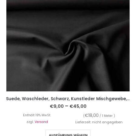
Suede, Waschleder, Schwarz, Kunstleder Mischgewebe, leicht fallend
–
€
9,00
€
45,00
€
18,00
Enthält 19% MwSt.
(
/ 1 Meter )
zzgl.
Versand
Lieferzeit: nicht angegeben
AUSFÜHRUNG WÄHLEN