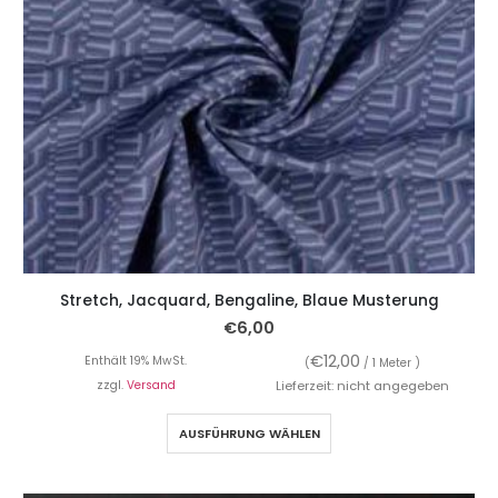
Stretch, Jacquard, Bengaline, Blaue Musterung
€
6,00
€
12,00
Enthält 19% MwSt.
(
/ 1 Meter )
zzgl.
Versand
Lieferzeit: nicht angegeben
AUSFÜHRUNG WÄHLEN