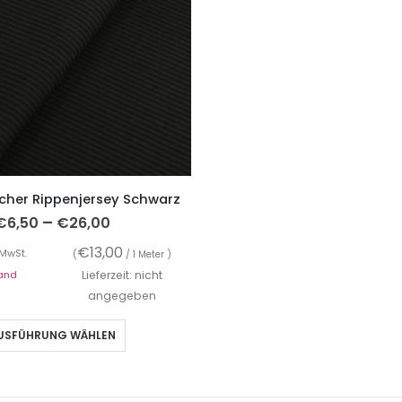
icher Rippenjersey Schwarz
–
€
6,50
€
26,00
€
13,00
 MwSt.
(
/ 1 Meter )
and
Lieferzeit: nicht
angegeben
USFÜHRUNG WÄHLEN