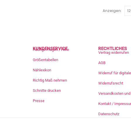
Anzeigen:
KUNDENSERVICE
RECHTLICHES
Häufige Fragen / Hilfe
Vertrag widerrufen
Größentabellen
AGB
Nählexikon
Widerruf für digita
Richtig Maß nehmen
Widerrufsrecht
Schnitte drucken
Versandkosten und 
Presse
Kontakt / Impress
Datenschutz