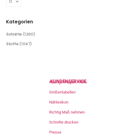
Kategorien
Schnitte
(1260)
Stoffe
(1047)
KUNDENSERVICE
Häufige Fragen / Hilfe
Größentabellen
Nählexikon
Richtig Maß nehmen
Schnitte drucken
Presse