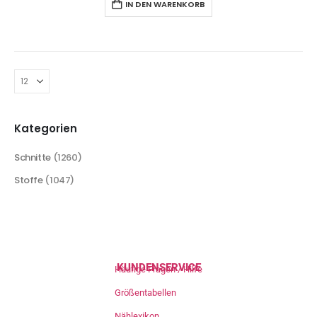
IN DEN WARENKORB
Kategorien
Schnitte
(1260)
Stoffe
(1047)
KUNDENSERVICE
Häufige Fragen / Hilfe
Größentabellen
Nählexikon