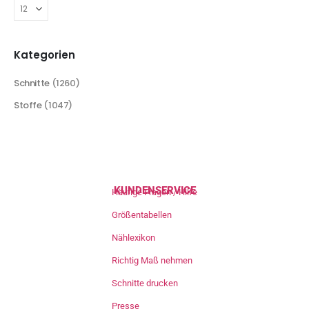
Kategorien
Schnitte
(1260)
Stoffe
(1047)
KUNDENSERVICE
Häufige Fragen / Hilfe
Größentabellen
Nählexikon
Richtig Maß nehmen
Schnitte drucken
Presse